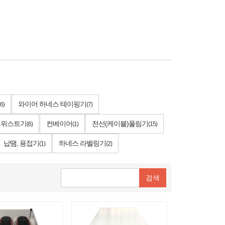
와이어 하네스 테이핑기
6)
(7)
 트위스트기
컨베이어
전선(케이블)풀림기
(6)
(1)
(15)
납땜, 용접기
하네스 라벨링기
(1)
(2)
검색