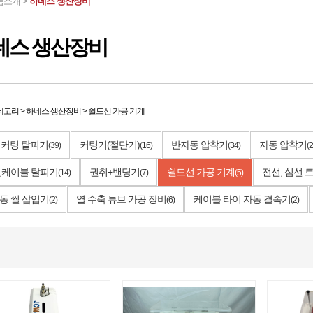
품소개 >
하네스 생산장비
네스 생산장비
테고리
>
하네스 생산장비
>
쉴드선 가공 기계
 커팅 탈피기
커팅기(절단기)
반자동 압착기
자동 압착기
(39)
(16)
(34)
(2
,케이블 탈피기
권취+밴딩기
쉴드선 가공 기계
전선, 심선
(14)
(7)
(5)
동 씰 삽입기
열 수축 튜브 가공 장비
케이블 타이 자동 결속기
(2)
(6)
(2)