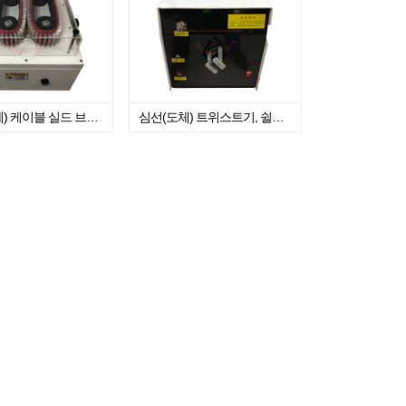
편조 (차폐) 케이블 실드 브러쉬기
심선(도체) 트위스트기, 쉴드 트위스트기