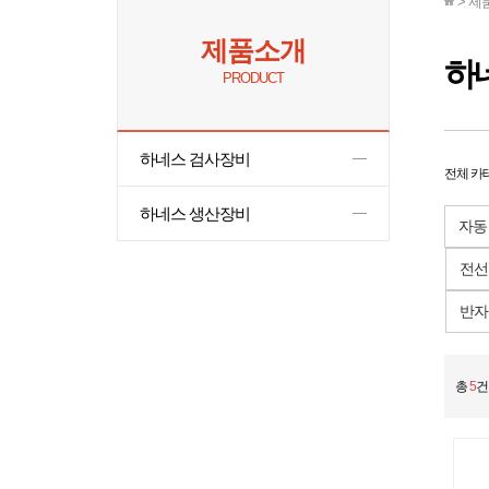
> 제
제품소개
하
PRODUCT
하네스 검사장비
전체 카
하네스 생산장비
자동
전선
반자
총
5
건