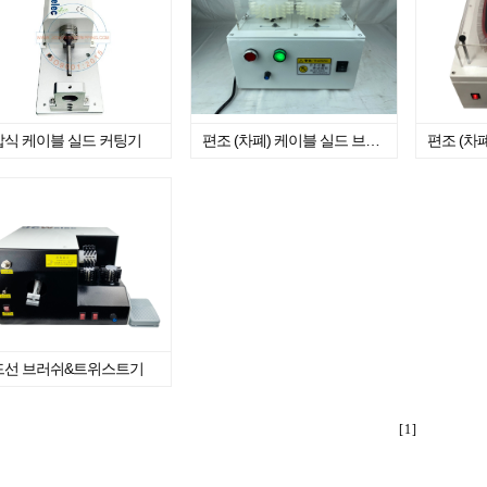
압식 케이블 실드 커팅기
편조 (차폐) 케이블 실드 브러쉬기
드선 브러쉬&트위스트기
[ 1 ]