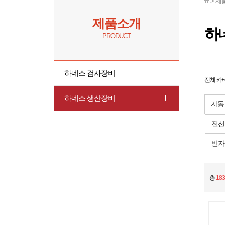
> 제
제품소개
하
PRODUCT
하네스 검사장비
전체 카
하네스 생산장비
자동
전선
반자
총
183