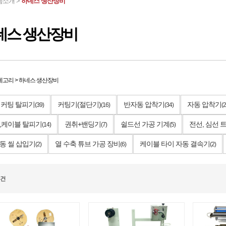
품소개 >
하네스 생산장비
네스 생산장비
테고리
>
하네스 생산장비
 커팅 탈피기
커팅기(절단기)
반자동 압착기
자동 압착기
(39)
(16)
(34)
(2
,케이블 탈피기
권취+밴딩기
쉴드선 가공 기계
전선, 심선
(14)
(7)
(5)
동 씰 삽입기
열 수축 튜브 가공 장비
케이블 타이 자동 결속기
(2)
(6)
(2)
건