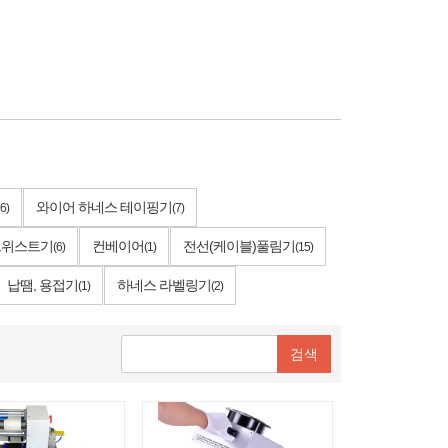
와이어 하네스 테이핑기
6)
(7)
 트위스트기
컨베이어
전선(케이블)풀림기
(6)
(1)
(15)
납땜, 용접기
하네스 라벨링기
(1)
(2)
검색