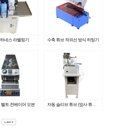
 하네스 라벨링기
수축 튜브 적외선 방식 히팅기
 벨트 컨베이어 오븐
자동 슬리브 튜브 (망사 튜브) 열선 커팅기