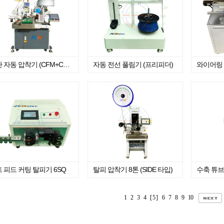
양단 자동 압착기 (CFM+CCD) 탑제 사양
자동 전선 풀림기 (프리피더)
와이어링
 피드 커팅 탈피기 6SQ
탈피 압착기 8톤 (SIDE 타입)
수축 튜브
1
2
3
4
[ 5 ]
6
7
8
9
10